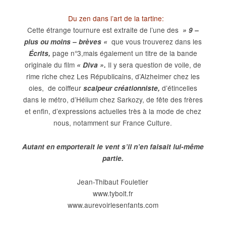
Du zen dans l’art de la tartine:
Cette étrange tournure est extraite de l’une des
» 9 –
que vous trouverez dans les
plus ou moins – brèves «
page n°3,mais également un titre de la bande
Écrits,
originale du film
Il y sera question de voile, de
« Diva ».
rime riche chez Les Républicains, d’Alzheimer chez les
oies, de coiffeur
d’étincelles
scalpeur créationniste,
dans le métro, d’Hélium chez Sarkozy, de fête des frères
et enfin, d’expressions actuelles très à la mode de chez
nous, notamment sur France Culture.
Autant en emporterait le vent s’il n’en faisait lui-même
partie.
Jean-Thibaut Fouletier
www.tybolt.fr
www.aurevoirlesenfants.com