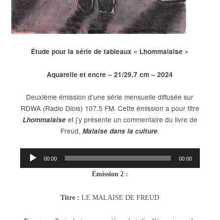
Étude pour la série de tableaux « Lhommalaise »
Aquarelle et encre – 21/29,7 cm – 2024
Deuxième émission d’une série mensuelle diffusée sur
RDWA (Radio Diois) 107.5 FM. Cette émission a pour titre
et j’y présente un commentaire du livre de
Lhommalaise
Freud,
.
Malaise dans la culture
Lecteur
00:00
00:00
audio
É
mission 2 :
Titre :
LE MALAISE DE FREUD