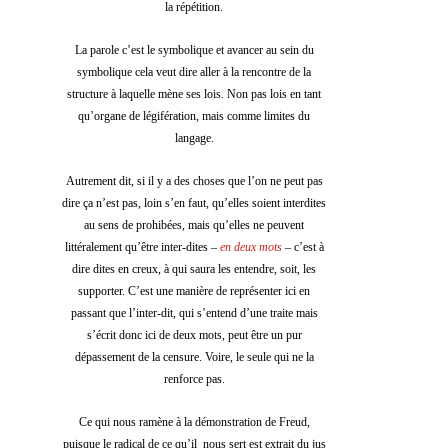
la répétition. 
La parole c’est le symbolique et avancer au sein du 
symbolique cela veut dire aller à la rencontre de la 
structure à laquelle mène ses lois. Non pas lois en tant 
qu’organe de légifération, mais comme limites du 
langage. 
Autrement dit, si il y a des choses que l’on ne peut pas 
dire ça n’est pas, loin s’en faut, qu’elles soient interdites 
au sens de prohibées, mais qu’elles ne peuvent 
littéralement qu’être inter-dites – 
en deux mots
 – c’est à 
dire dites en creux, à qui saura les entendre, soit, les 
supporter. C’est une manière de représenter ici en 
passant que l’inter-dit, qui s’entend d’une traite mais 
s’écrit donc ici de deux mots, peut être un pur 
dépassement de la censure. Voire, le seule qui ne la 
renforce pas. 
Ce qui nous ramène à la démonstration de Freud, 
puisque le radical de ce qu’il  nous sert est extrait du jus 