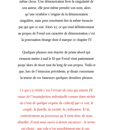
même chose. Une démonstration livre la singularité de 
son auteur, elle peut même prendre son nom, alors 
qu’une synthèse s’origine de la démonstration 
singulière, mais peut censément être la même énoncée 
par qui que ce soit. Alors ici, ce qui rend définitivement 
au propos de Freud son caractère de démonstration c’est 
la ponctuation étrange dont il marque ce chapitre IV.
Quelques phrases non étayées de prime abord qui 
viennent mettre à mal le fil que Freud vient patiemment 
jusqu’alors de tisser tout du long de son propos. Voilà ce 
que, lors de l’émission précédente, je disais concernant 
la teneur de ces fameuses quelques dernières phrases.
Ce qui s’y révèle c’est l’erreur de ceux qui situent ZE 
cause de l’insatisfaction individuelle comme étant nichée 
au creux de quelque organe du collectif que ce soit, le 
couple, la famille, la société, la civilisation. Et là, 
contrairement au processus qu’il vient donc de nous 
détailler, Freud nous ouvre à devoir encaisser - le terme 
est choisi - que cela n’est possiblement pas le cas.