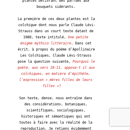
plantes délivrant des parfums aux 
bouquets sidérants. 
La première de ces deux plantes est 
la 
colchique
 dont nous parle Claude Lévi-
Strauss dans un court texte datant de 
1980, texte intitulé, 
Une petite 
énigme mythico littéraire
. Dans cet 
écrit, à propos du poème d’Apollinaire 
Les Colchiques, Claude Lévi-Strauss 
pose la question suivante, 
Pourquoi le 
poète, aux vers 10-11, appose-t il aux 
colchiques, en matière d’épithète, 
l’expression « mères filles de leurs 
filles »?
Son texte, dense, nous entraîne dans 
des considérations, botaniques, 
scientifiques, sociologiques, 
historiques et sémantiques qui ont 
toutes à faire avec la réalité de la 
reproduction. Je retiens évidemment 