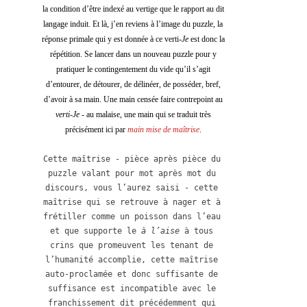
la condition d’être indexé au vertige que le rapport au dit 
langage induit. Et là, j’en reviens à l’image du puzzle, la 
réponse primale qui y est donnée à ce verti-
Je
 est donc la 
répétition. Se lancer dans un nouveau puzzle pour y 
pratiquer le contingentement du vide qu’il s’agit 
d’entourer, de détourer, de délinéer, de posséder, bref, 
d’avoir à sa main. Une main censée faire contrepoint au 
verti-Je 
- au malaise, une main qui se traduit très 
précisément ici par 
main mise de maîtrise
. 
Cette maîtrise - pièce après pièce du 
puzzle valant pour mot après mot du 
discours, vous l’aurez saisi - cette 
maîtrise qui se retrouve à nager et à 
frétiller comme un poisson dans l’eau 
et que supporte le 
à l’aise 
à tous 
crins que promeuvent les tenant de 
l’humanité accomplie, cette maîtrise 
auto-proclamée et donc suffisante de 
suffisance est incompatible avec le 
franchissement dit précédemment qui 