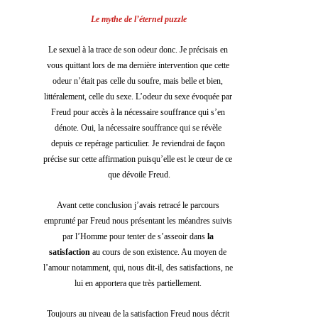
Le mythe de l’éternel puzzle
Le sexuel à la trace de son odeur donc. Je précisais en 
vous quittant lors de ma dernière intervention que cette 
odeur n’était pas celle du soufre,
 mais belle et bien, 
littéralement, celle du sexe. L’odeur du sexe évoquée par 
Freud pour accès à la nécessaire souffrance qui s’en 
dénote. Oui, la nécessaire souffrance qui se révèle 
depuis ce repérage particulier. Je reviendrai de façon 
précise sur cette affirmation puisqu’elle est le cœur de ce 
que dévoile Freud.
Avant cette conclusion j’avais retracé le parcours 
emprunté par Freud nous présentant les méandres suivis 
par l’Homme pour tenter de s’asseoir dans 
la 
satisfaction
 au cours de son existence. Au moyen de 
l’amour notamment, qui, nous dit-il, des satisfactions, ne 
lui en apportera que très partiellement. 
Toujours au niveau de la satisfaction Freud nous décrit 