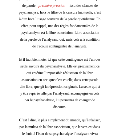
de parole - 
première pression
-
 issu des séances de 
psychanalyse, hors le filtre de la censure habituelle, c’est 
à dire hors l’usage convenu de la parole quotidienne. En 
effet, pour rappel, une des règles fondamentales de la 
psychanalyse est la libre association. Libre association 
de la parole de l’analysant, oui, mais cela à la condition 
de l’écoute contingentée de l’analyste. 
Et il faut bien noter ici que cette contingence est l’un des 
seuls savoirs du psychanalyste. Elle est précisément ce 
qui entérine l’impossible réalisation de la libre 
association en ceci que c’est en elle, dans cette parole 
dite libre, que gît la répression originale. La seule qui, à 
y être repérée telle par l’analysant, accompagné en cela 
par le psychanalyste, lui permettra de changer de 
discours. 
C’est à dire, le plus simplement du monde, qu’à réaliser, 
par la muleta de la libre association, que le vers est dans 
le fruit, à l’issu de sa psychanalyse l’analysant vivra 