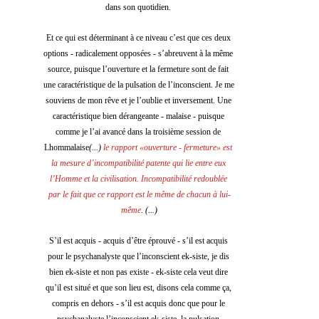
dans son quotidien. 
Et ce qui est déterminant à ce niveau c’est que ces deux 
options - radicalement opposées - s’abreuvent à la même 
source, puisque l’ouverture et la fermeture sont de fait 
une caractéristique de la pulsation de l’inconscient. Je me 
souviens de mon rêve et je l’oublie et inversement. Une 
caractéristique bien dérangeante - malaise - puisque 
comme je l’ai avancé dans la troisième session de 
Lhommalaise
(...)
 le rapport «ouverture - fermeture» est 
la mesure d’incompatibilité patente qui lie entre eux 
l’Homme et la civilisation. Incompatibilité redoublée 
par le fait que ce rapport est le même de chacun à lui-
même
. 
(...)
S’il est acquis - acquis d’être éprouvé - s’il est acquis 
pour le psychanalyste que l’inconscient ek-siste, je dis 
bien ek-siste et non pas existe - ek-siste cela veut dire 
qu’il est situé et que son lieu est, disons cela comme ça, 
compris en dehors - s’il est acquis donc que pour le 
psychanalyste l’inconscient ek-siste, la pulsation 