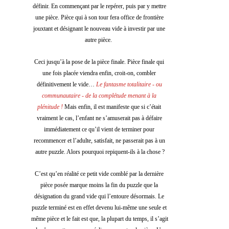
définir. En commençant par le repérer, puis par y mettre 
une pièce. Pièce qui à son tour fera office de frontière 
jouxtant et désignant le nouveau vide à investir par une 
autre pièce.  
Ceci jusqu’à la pose de la pièce finale. Pièce finale qui 
une fois placée viendra enfin, croit-on, combler 
définitivement le vide… 
Le fantasme totalitaire - ou 
communautaire - de la complétude menant à la 
plénitude !
 Mais enfin, il est manifeste que si c’était 
vraiment le cas, l’enfant ne s’amuserait pas à défaire 
immédiatement ce qu’il vient de terminer pour 
recommencer et l’adulte, satisfait, ne passerait pas à un 
autre puzzle. Alors pourquoi repiquent-ils à la chose ?
C’est qu’en réalité ce petit vide comblé par la dernière 
pièce posée marque moins la fin du puzzle que la 
désignation du grand vide qui l’entoure désormais. Le 
puzzle terminé est en effet devenu lui-même une seule et 
même pièce et le fait est que, la plupart du temps, il s’agit 