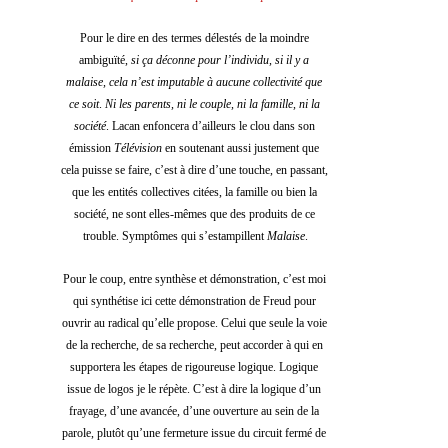
Pour le dire en des termes délestés de la moindre 
ambiguïté, 
si ça déconne pour l’individu, si il y a 
malaise, cela n’est imputable à aucune collectivité que 
ce soit
. 
Ni les parents, ni le couple, ni la famille, ni la 
société
. Lacan enfoncera d’ailleurs le clou dans son 
émission 
Télévision
 en soutenant aussi justement que 
cela puisse se faire, c’est à dire d’une touche, en passant, 
que les entités collectives citées, la famille ou bien la 
société, ne sont elles-mêmes que des produits de ce 
trouble. Symptômes qui s’estampillent 
Malaise
.
Pour le coup, entre synthèse et démonstration, c’est moi 
qui synthétise ici cette démonstration de Freud pour 
ouvrir au radical qu’elle propose. Celui que seule la voie 
de la recherche, de sa recherche, peut accorder à qui en 
supportera les étapes de rigoureuse logique. Logique 
issue de logos je le répète. C’est à dire la logique d’un 
frayage, d’une avancée, d’une ouverture au sein de la 
parole, plutôt qu’une fermeture issue du circuit fermé de 