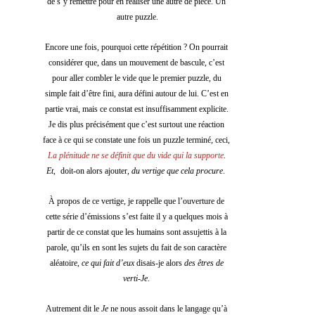
de s’y remettre pour en réaliser une autre de pièce. Un 
autre puzzle.
Encore une fois, pourquoi cette répétition ? On pourrait 
considérer que, dans un mouvement de bascule, c’est 
pour aller combler le vide que le premier puzzle, du 
simple fait d’être fini, aura défini autour de lui. C’est en 
partie vrai, mais ce constat est insuffisamment explicite. 
Je dis plus précisément que c’est surtout une réaction 
face à ce qui se constate une fois un puzzle terminé, ceci,  
La plénitude ne se définit que du vide qui la supporte
. 
Et
,
doi
t-on alors ajouter, 
du vertige que cela procure
.  
À propos de ce vertige, je rappelle que l’ouverture de 
cette série d’émissions s’est faite il y a quelques mois à 
partir de ce constat que les humains sont assujettis à la 
parole, qu’ils en sont les sujets du fait de son caractère 
aléatoire,
 ce qui fait d’eux
 disais-je alors 
des êtres de 
verti-Je
. 
Autrement dit le 
Je
 ne nous assoit dans le langage qu’à 