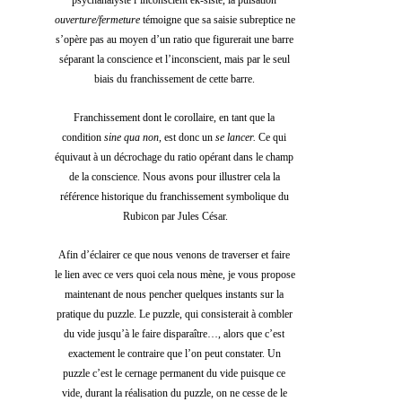
ouverture/fermeture
 témoigne que sa saisie subreptice ne 
s’opère pas au moyen d’un ratio que figurerait une barre 
séparant la conscience et l’inconscient, mais par le seul 
biais du franchissement de cette barre. 
Franchissement dont le corollaire, en tant que la 
condition 
sine qua non,
 est donc un 
se lancer.
 Ce qui 
équivaut à un décrochage du ratio opérant dans le champ 
de la conscience. Nous avons pour illustrer cela la 
référence historique du franchissement symbolique du 
Rubicon par Jules César.
Afin d’éclairer ce que nous venons de traverser et faire 
le lien avec ce vers quoi cela nous mène, je vous propose 
maintenant de nous pencher quelques instants sur la 
pratique du puzzle. Le puzzle, qui consisterait à combler 
du vide jusqu’à le faire disparaître…, alors que c’est 
exactement le contraire que l’on peut constater. Un 
puzzle c’est le cernage permanent du vide puisque ce 
vide, durant la réalisation du puzzle, on ne cesse de le 