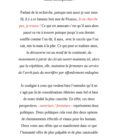
Parlant de la recherche, puisque moi aussi je suis mon 
fil, il y a ce fameux bon mot de Picasso, 
Je ne cherche 
pas, je trouve !
 Ce qui est amusant c’est qu’il aura alors 
passé sa vie à trouver puisque jusqu’à son dernier 
souffle comme l’on dit, il aura,  avec le succès que l’on 
sait, mis la main à la pâte. Ce qui peut se traduire ainsi, 
la découverte est au motif de la continuité, du 
mouvement à partir du circuit ouvert maintenu tel, alors 
que la répétition, elle, maintient la fermeture au service 
de l’arrêt puis du mortifère par effondrement endogène. 
Je souligne à ceux qui veulent bien l’entendre qu’il ne 
s’agit pas là de considérations éthérées mais bel et bien 
de notre réalité la plus concrète. En effet, ces deux 
perspectives - 
ouverture / fermeture
 - représentent deux 
politiques. Deux politiques cela veut dire deux options 
de cheminements effectifs et vitaux pour les humain. 
Deux voies aux effets qui se manifestent dans ce que 
l’humanité offre de plus palpable et de plus saisissable 