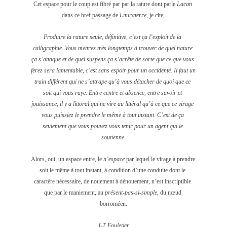
Cet espace pour le coup est fibré par par la rature dont parle 
Lacan
dans ce bref passage de 
Lituraterre
, je cite,
Produire la rature seule, définitive, c’est ça l’exploit de la 
calligraphie. Vous mettrez très longtemps à trouver de quel nature 
ça s’attaque et de quel suspens ça s’arrête de sorte que ce que vous 
ferez sera lamentable, c’est sans espoir pour un occidenté. Il faut un 
train différent qui ne s’attrape qu’à vous détacher de quoi que ce 
soit qui vous raye. Entre centre et absence, entre savoir et 
jouissance, il y a littoral qui ne vire au littéral qu’à ce que ce virage 
vous puissiez le prendre le même à tout instant. C’est de ça 
seulement que vous pouvez vous tenir pour un agent qui le 
soutienne.
Alors, oui, un espace entre, le
 n’espace
 par lequel le virage à prendre 
soit le même à tout instant, à condition d’une conduite dont le 
caractère nécessaire, de nouement à dénouement, n’est inscriptible 
que par le maniement, au 
présent-pas-si-simple
, du nœud 
borroméen.
J-T Fouletier