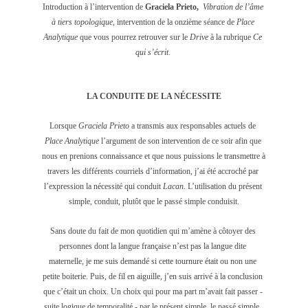
Introduction à l’intervention de 
Graciela Prieto,
Vibration de l’âme 
à tiers 
topologique
, intervention de la onzième séance de 
Place 
Analytique
 que vous pourrez retrouver sur le 
Drive
 à la rubrique 
Ce 
qui s’écrit
. 
LA CONDUITE DE LA NÉCESSITE
Lorsque 
Graciela Prieto
 a transmis aux responsables actuels de 
Place Analytique
 l’argument de son intervention de ce soir afin que 
nous en prenions connaissance et que nous puissions le transmettre à 
travers les différents courriels d’information, j’ai été accroché par 
l’expression la nécessité qui conduit 
Lacan
. L’utilisation du présent 
simple, conduit, plutôt que le passé simple conduisit.
Sans doute du fait de mon quotidien qui m’amène à côtoyer des 
personnes dont la langue française n’est pas la langue dite 
maternelle, je me suis demandé si cette tournure était ou non une 
petite boiterie. Puis, de fil en aiguille, j’en suis arrivé à la conclusion 
que c’était un choix. Un choix qui pour ma part m’avait fait passer - 
suite logique de temporalité - par le présent simple, le passé simple, 