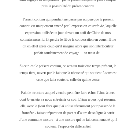
puis la possibilité du présent continu.
Présent continu qui pourtant ne passe pas ici puisque le présent 
continu est uniquement amené par l’expression 
en train de
, laquelle 
expression, utilisée un jour devant un natif de Chine de mes 
connaissances lui fit perdre le fil de la conversation en cours. Il me 
dit en effet après coup qu’il imagina alors que son interlocuteur 
parlait soudainement de voyage… 
en train de
…
Si ce n’est le présent continu, ce sera un troisième temps présent, le 
temps tiers, ouvert par le fait que la nécessité qui soutient 
Lacan
 est 
celle que lui a soutenu, celle du qui ne cesse.
Fait de structure auquel viendra peut-être faire échos l’âme à tiers 
dont 
Graciela
 va nous entretenir ce soir. L’âme à tiers, qui résonne, 
elle, avec le
 front tiers
 que j’ai utilisé récemment pour passer de la 
frontière - faisant répartition de part et d’autre de sa ligne à partir 
d’une commune mesure - à une mesure qui ne fait communauté qu’à 
soutenir l’espace du différentiel.