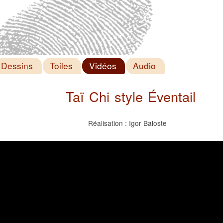
Dessins
Toiles
Vidéos
Audio
Taï Chi style Éventail
Réalisation : Igor Baloste