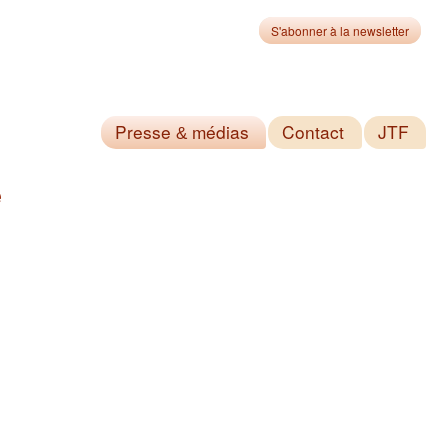
S'abonner à la newsletter
Presse
médias
Contact
JTF
&
e