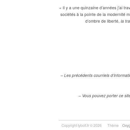
« Il y a une quinzaine d’années j’ai tra
sociétés à la pointe de la modernité m
d’ombre de liberté,
la t
– Les précédents courriels d’informat
– Vous pouvez porter ce site
Copyright tybolt.fr © 2026
Thème
Oxy