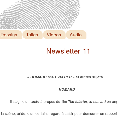
Dessins
Toiles
Vidéos
Audio
Newsletter 11
« HOMARD M’A EVALUER »
et autres sujets…
HOMARD
Il s’agit d’un
à propos du film
,
en ang
texte
The lobster
le homard
 la scène, aride, d’un certains regard à saisir pour demeurer en rappor