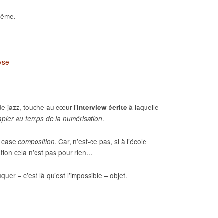
même.
yse
de jazz, touche au cœur l’
à laquelle
interview écrite
.
papier au temps de la numérisation
a case
. Car, n’est-ce pas, si à l’école
composition
ation cela n’est pas pour rien…
uer – c’est là qu’est l’impossible – objet.