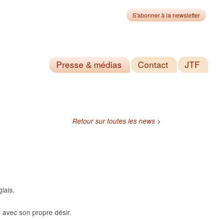
S'abonner à la newsletter
Presse
médias
Contact
JTF
&
Retour sur toutes les news >
lais.
t avec son propre désir.