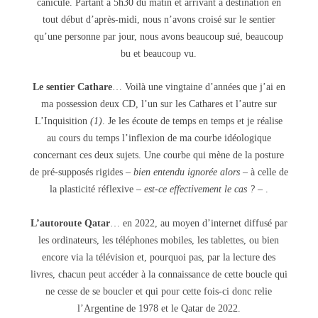
canicule. Partant à 5h30 du matin et arrivant à destination en
tout début d’après-midi, nous n’avons croisé sur le sentier
qu’une personne par jour, nous avons beaucoup sué, beaucoup
bu et beaucoup vu.
Le sentier Cathare
… Voilà une vingtaine d’années que j’ai en
ma possession deux CD, l’un sur les Cathares et l’autre sur
L’Inquisition
(1)
. Je les écoute de temps en temps et je réalise
au cours du temps l’inflexion de ma courbe idéologique
concernant ces deux sujets. Une courbe qui mène de la posture
de pré-supposés rigides –
bien entendu ignorée alors
– à celle de
la plasticité réflexive –
est-ce effectivement le cas ?
– .
L’autoroute Qatar
…
en 2022, au moyen d’internet diffusé par
les ordinateurs, les téléphones mobiles, les tablettes, ou bien
encore via la télévision et, pourquoi pas, par la lecture des
livres, chacun peut accéder à la connaissance de cette boucle qui
ne cesse de se boucler et qui pour cette fois-ci donc relie
l’Argentine de 1978 et le Qatar de 2022.