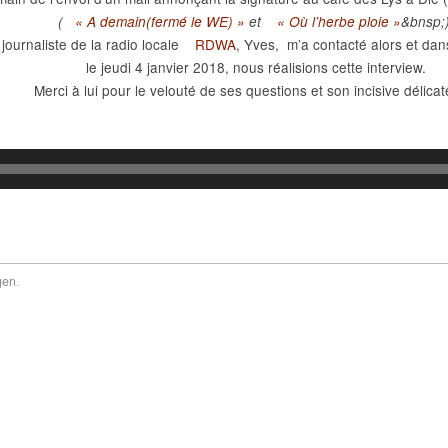
(
« A demain(fermé le WE) »
et
« Où l’herbe ploie »
&bnsp;
journaliste de la radio locale
RDWA
, Yves, m’a contacté alors et dans
le jeudi 4 janvier 2018, nous réalisions cette interview.
Merci à lui pour le velouté de ses questions et son incisive délica
gen
.