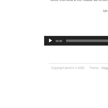
Un 
Lecteur
00:00
audio
Copyright tybolt.fr © 2026
Thème
Oxy