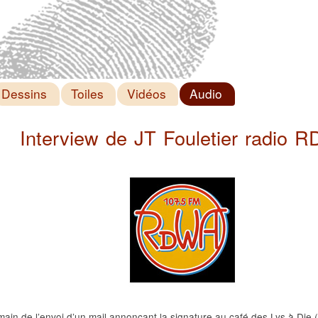
Dessins
Toiles
Vidéos
Audio
Interview de JT Fouletier radio 
emain de l’envoi d’un mail annonçant la signature au café des Lys à D