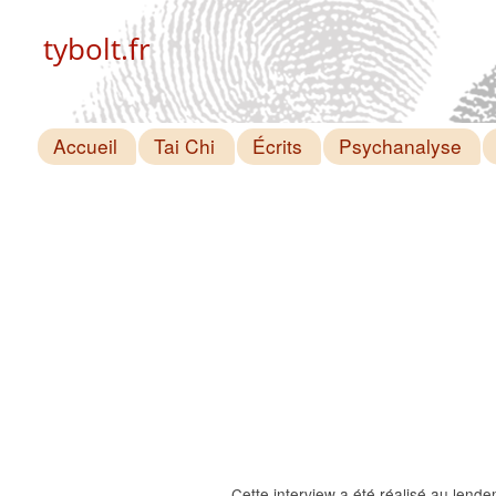
tybolt.fr
Accueil
Tai Chi
Écrits
Psychanalyse
Cette interview a été réalisé au lend