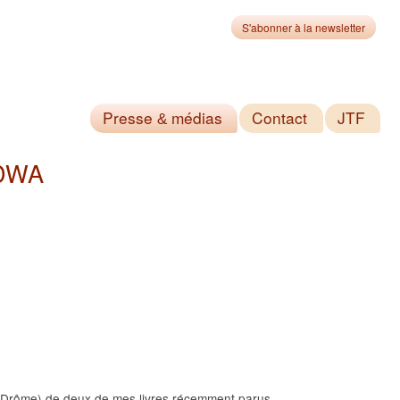
S'abonner à la newsletter
Presse
médias
Contact
JTF
&
RDWA
ie (Drôme) de deux de mes livres récemment parus