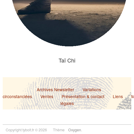
Taï Chi
Archives Newsletter
Variations
circonstanciées
Ventes
Présentation & contact
Liens
M
légales
Copyright tybolt.fr © 2026
Thème
Oxygen
.