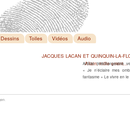
Dessins
Toiles
Vidéos
Audio
JACQUES LACAN ET QUINQUIN-LA-FLOT
Allain, mille errent…
Article téléchargeable
« Je n’éclaire mes omb
fantasme » Le vivre en le
gen
.