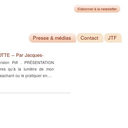
S'abonner à la newsletter
Presse
médias
Contact
JTF
&
TE – Par Jacques-
 version Pdf . PRÉSENTATION
res qu’à la lumière de mon
 sachant ou le pratiquer en…