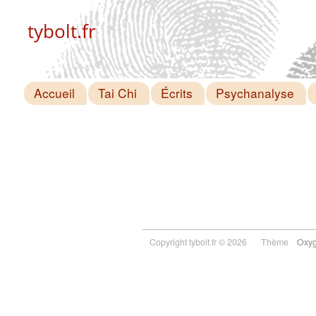
tybolt.fr
Accueil
Tai Chi
Écrits
Psychanalyse
Copyright tybolt.fr © 2026
Thème
Oxy