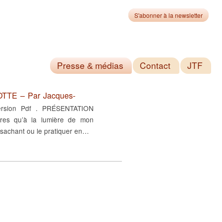
S'abonner à la newsletter
Presse
médias
Contact
JTF
&
TE – Par Jacques-
 version Pdf . PRÉSENTATION
res qu’à la lumière de mon
 sachant ou le pratiquer en…