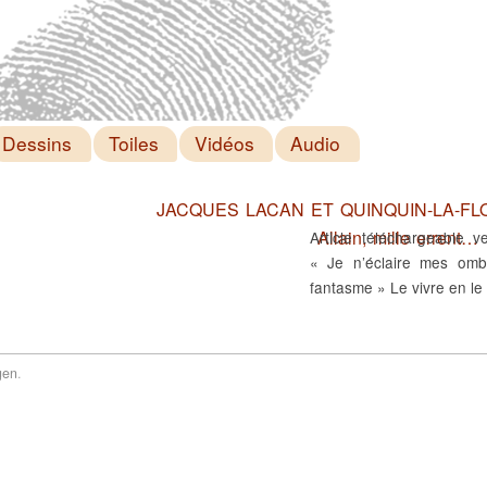
Dessins
Toiles
Vidéos
Audio
JACQUES LACAN ET QUINQUIN-LA-FLOT
Allain, mille errent…
Article téléchargeable
« Je n’éclaire mes omb
fantasme » Le vivre en le
gen
.