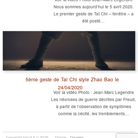
Nous sommes aujourd’hui le 5 avril 2020.
Le premier geste de Taï Chi – fenêtre – a
été posté…
5ème geste de Taï Chi style Zhao Bao le
24/04/2020
Voir la vidéo Photo : Jean-Marc Legendre
Les névroses de guerre décrites par Freud,
à partir de l’observation de symptômes
comme la cécité, les tremblements…
Copyright tybolt.fr © 2026
Thème
Oxygen
.