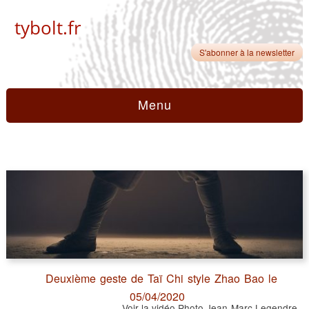
tybolt.fr
S'abonner à la newsletter
Menu
Deuxième geste de Taï Chi style Zhao Bao le
05/04/2020
Voir la vidéo Photo Jean-Marc Legendre