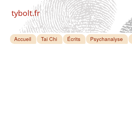
tybolt.fr
Accueil
Tai Chi
Écrits
Psychanalyse