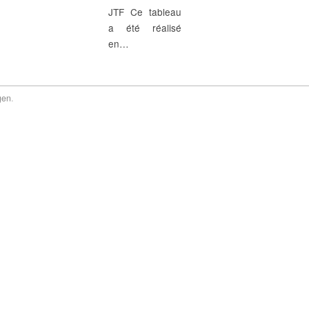
JTF Ce tableau
a été réalisé
en…
gen
.