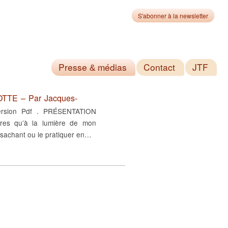
S'abonner à la newsletter
Presse
médias
Contact
JTF
&
TE – Par Jacques-
 version Pdf . PRÉSENTATION
res qu’à la lumière de mon
 sachant ou le pratiquer en…