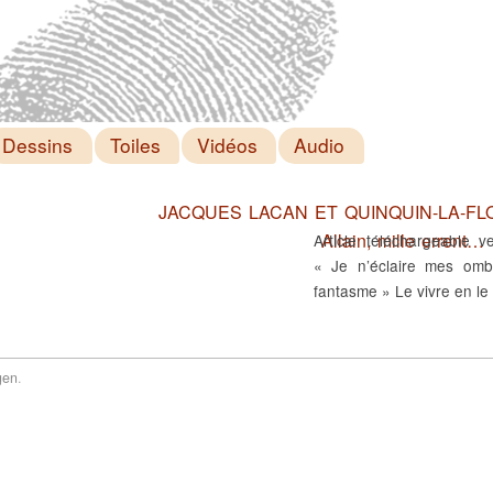
Dessins
Toiles
Vidéos
Audio
JACQUES LACAN ET QUINQUIN-LA-FLOT
Allain, mille errent…
Article téléchargeable
« Je n’éclaire mes omb
fantasme » Le vivre en le
gen
.