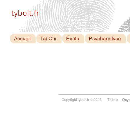
tybolt.fr
Accueil
Tai Chi
Écrits
Psychanalyse
Copyright tybolt.fr © 2026
Thème
Oxy