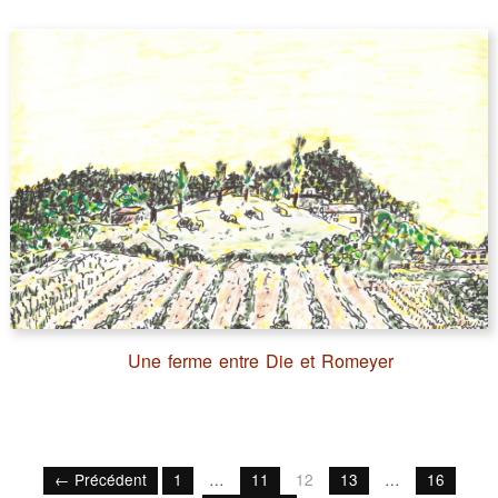
Une ferme entre Die et Romeyer
← Précédent
1
…
11
12
13
…
16