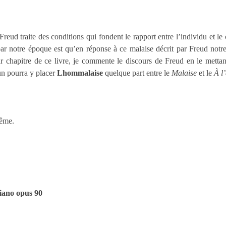
reud traite des conditions qui fondent le rapport entre l’individu et le 
 par notre époque est qu’en réponse à ce malaise décrit par Freud notr
r chapitre de ce livre, je commente le discours de Freud en le mettan
un pourra y placer
Lhommalaise
quelque part entre le
Malaise
et le
À l
même.
iano opus 90