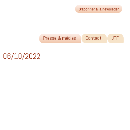
S'abonner à la newsletter
Presse
médias
Contact
JTF
&
e 06/10/2022