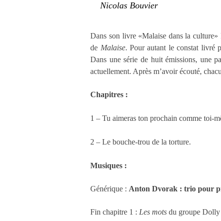
Nicolas Bouvier
Dans son livre «Malaise dans la culture» F
de
Malaise
. Pour autant le constat livré
Dans une série de huit émissions, une pa
actuellement. Après m’avoir écouté, chac
Chapitres :
1 –
Tu aimeras ton prochain comme toi-
2 – L
e bouche-trou de la torture.
Musiques :
Générique :
Anton Dvorak : trio pour p
Fin chapitre 1 :
Les
mots
d
u group
e
Dolly