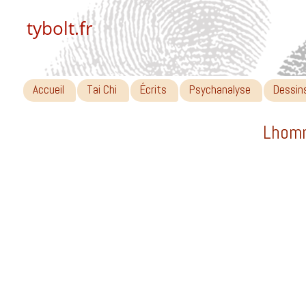
tybolt.fr
Accueil
Tai Chi
Écrits
Psychanalyse
Dessin
Lhomm